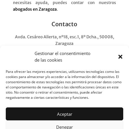
necesitas ayuda, puedes contar con nuestros
abogados en Zaragoza
.
Contacto
Avda. Cesáreo Alierta, nº18, esc.1, 8º Dcha., 50008,
Zaragoza
Atención telefónica:
Gestionar el consentimiento
Lunes-jueves: 9:00-18:00
de las cookies
Viernes: 9:00-14:00
876 167 940
Para ofrecer las mejores experiencias, utilizamos tecnologías como las
SOLO URGENCIAS Y WhatsApp
cookies para almacenar y/o acceder a la información del dispositivo. El
consentimiento de estas tecnologías nos permitirá procesar datos como
678 154 776
el comportamiento de navegación o las identificaciones únicas en este
info@sbaserviciosjuridicos.com
sitio. No consentir o retirar el consentimiento, puede afectar
negativamente a ciertas características y funciones.
Enlaces de interés
Aceptar
Noticias Jurídicas
Denegar
Bop de Zaragoza