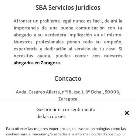
SBA Servicios Jurídicos
Afrontar un problema legal nunca es fácil, de ahí la
importancia de una buena comunicación con tu
abogado y su verdadera implicación en el mismo.
Nuestros profesionales ponen todo su empeño,
experiencia y dedicación al servicio de tu caso. Si
necesitas ayuda, puedes contar con nuestros
abogados en Zaragoza
.
Contacto
Avda. Cesáreo Alierta, nº18, esc.1, 8º Dcha., 50008,
Zaragoza
Atención telefónica:
Gestionar el consentimiento
Lunes-jueves: 9:00-18:00
de las cookies
Viernes: 9:00-14:00
876 167 940
Para ofrecer las mejores experiencias, utilizamos tecnologías como las
SOLO URGENCIAS Y WhatsApp
cookies para almacenar y/o acceder a la información del dispositivo. El